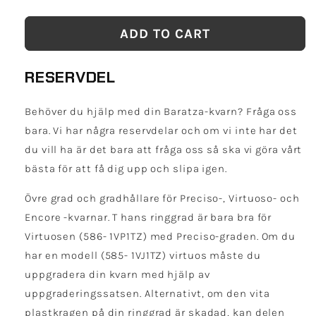
quantity
quantity
for
for
ADD TO CART
Encore
Encore
övre
övre
grad
grad
RESERVDEL
&amp;
&amp;
hållare
hållare
Behöver du hjälp med din Baratza-kvarn? Fråga oss
bara. Vi har några reservdelar och om vi inte har det
du vill ha är det bara att fråga oss så ska vi göra vårt
bästa för att få dig upp och slipa igen.
Övre grad och gradhållare för
Preciso-, Virtuoso- och
Encore
-kvarnar. T
hans ringgrad är bara bra för
Virtuosen (586- 1VP1TZ) med Preciso-graden. Om du
har en modell (585- 1VJ1TZ) virtuos måste du
uppgradera din kvarn med hjälp av
uppgraderingssatsen. Alternativt, om den vita
plastkragen på din ringgrad är skadad, kan delen