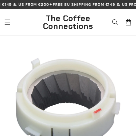
Skip to
 €149 & US FROM €200
✦
FREE EU SHIPPING FROM €149 & US FRO
content
The Coffee
Cart
Connections
Skip to
product
information