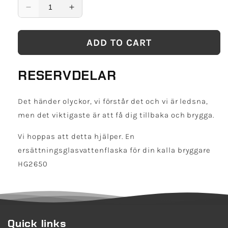
Decrease
Increase
quantity
quantity
for
for
ADD TO CART
HG2650
HG2650
vattenflaska
vattenflaska
HG6370-
HG6370-
RESERVDELAR
1
1
Det händer olyckor, vi förstår det och vi är ledsna,
men det viktigaste är att få dig tillbaka och brygga.
Vi hoppas att detta hjälper. En
ersättningsglasvattenflaska för din kalla bryggare
HG2650
Quick links