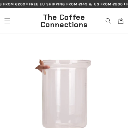
Skip to
S FROM €200
✦
FREE EU SHIPPING FROM €149 & US FROM €200
✦
F
content
The Coffee
Cart
Connections
Skip to
product
information