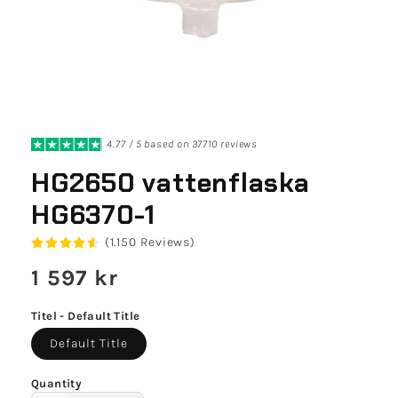
4.77 / 5 based on 37710 reviews
HG2650 vattenflaska
HG6370-1
(1.150 Reviews)
Regular
1 597 kr
price
Titel - Default Title
Default Title
Quantity