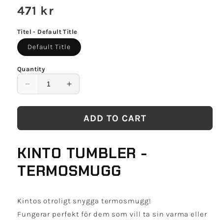
Regular
471 kr
price
Titel - Default Title
Default Title
Quantity
Decrease
Increase
quantity
quantity
for
for
ADD TO CART
Kinto
Kinto
Tumbler
Tumbler
Khaki
Khaki
KINTO TUMBLER -
500ml
500ml
TERMOSMUGG
Kintos otroligt snygga termosmugg!
Fungerar perfekt för dem som vill ta sin varma eller