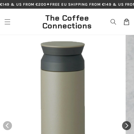
Skip to
€149 & US FROM €200
✦
FREE EU SHIPPING FROM €149 & US FROM
content
The Coffee
Cart
Connections
Skip to
product
information