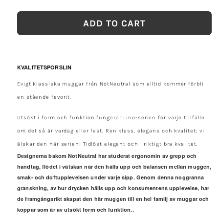
quantity
quantity
for
for
ADD TO CART
NN
NN
Mugg
Mugg
Svart
Svart
10oz/30cl
10oz/30cl
KVALITETSPORSLIN
Evigt klassiska muggar från NotNeutral som alltid kommer förbli
en stående favorit.
Utsökt i form och funktion fungerar Lino-serien för varje tillfälle
om det så är vardag eller fest. Ren klass, elegans och kvalitet; vi
älskar den här serien! Tidlöst elegant och i riktigt bra kvalitet.
Designerna bakom NotNeutral har studerat ergonomin av grepp och
handtag, flödet i vätskan när den hälls upp och balansen mellan muggen,
smak- och doftupplevelsen under varje sipp. Genom denna noggranna
granskning, av hur drycken hälls upp och konsumentens upplevelse, har
de framgångsrikt skapat den här muggen till en hel familj av muggar och
koppar som är av utsökt form och funktion.
.