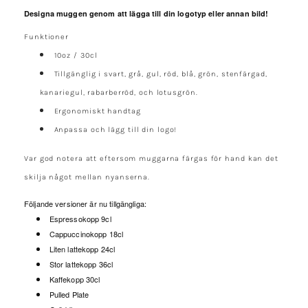
Designa muggen genom att lägga till din logotyp eller annan bild!
Funktioner
10oz / 30cl
Tillgänglig i svart, grå, gul, röd, blå, grön, stenfärgad,
kanariegul, rabarberröd, och lotusgrön.
Ergonomiskt handtag
Anpassa och lägg till din logo!
Var god notera att eftersom muggarna färgas för hand kan det
skilja något mellan nyanserna.
Följande versioner är nu tillgängliga:
Espressokopp 9cl
Cappuccinokopp 18cl
Liten lattekopp 24cl
Stor lattekopp 36cl
Kaffekopp 30cl
Pulled Plate