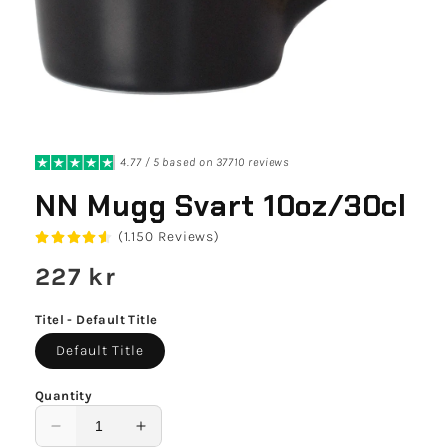
4.77 / 5 based on 37710 reviews
NN Mugg Svart 10oz/30cl
(1.150 Reviews)
Regular
227 kr
price
Titel - Default Title
Default Title
Quantity
Decrease
Increase