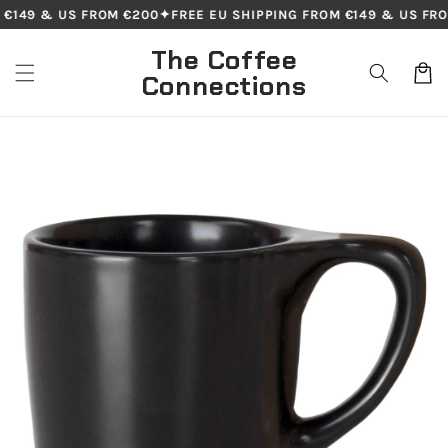
Skip to
€149 & US FROM €200
✦
FREE EU SHIPPING FROM €149 & US FRO
content
The Coffee
Cart
Connections
Skip to
product
information