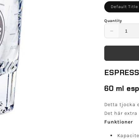
Default Title
Quantity
Decrease
quantity
for
Rhino
Shot
Mätglas
ESPRESS
2oz
/
60ml
60 ml esp
Detta tjocka 
Det här extra 
Funktioner
Kapacite