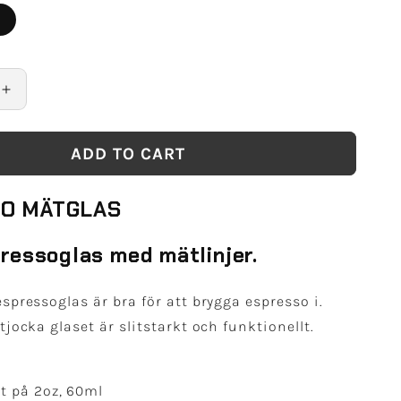
Increase
quantity
for
ADD TO CART
Rhino
Shot
Mätglas
O MÄTGLAS
2oz
/
60ml
ressoglas med mätlinjer.
espressoglas är bra för att brygga espresso i.
tjocka glaset är slitstarkt och funktionellt.
t på 2oz, 60ml