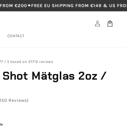
FROM €200
✦
FREE EU SHIPPING FROM €149 & US FROM
Log
Cart
in
S
CONTACT
77 / 5 based on 37710 reviews
 Shot Mätglas 2oz /
.150 Reviews)
le