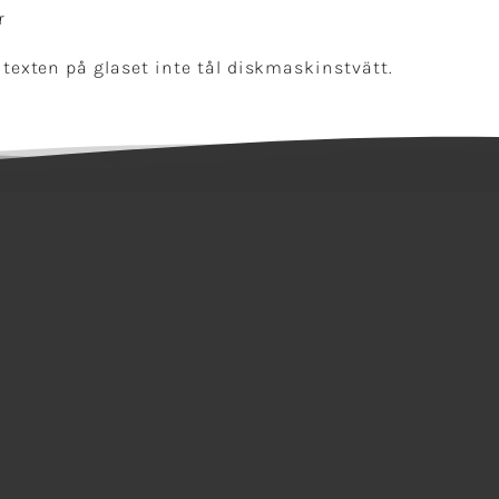
r
 texten på glaset inte tål diskmaskinstvätt.