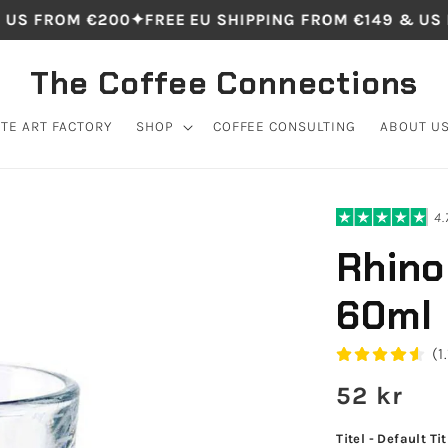
US FROM €200
✦
FREE EU SHIPPING FROM €149 & US 
The Coffee Connections
TTE ART FACTORY
SHOP
COFFEE CONSULTING
ABOUT U
4.
Rhino
60ml
(1
Regular
52 kr
price
Titel - Default Tit