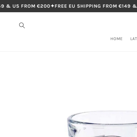
Skip to
9 & US FROM €200
✦
FREE EU SHIPPING FROM €149 & 
content
HOME
LA
Skip to
product
information