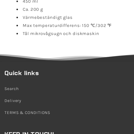
450 ml
Ca. 200 g
Värmebeständigt glas
Max temperaturdifferens: 150 ℃/302 ℉
Tål mikrovågsugn och diskmaskin
Quick links
Search
Delivery
TERMS & CONDITIONS