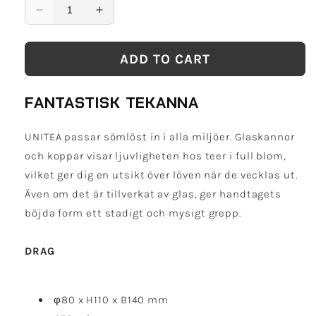
Decrease
Increase
quantity
quantity
for
for
ADD TO CART
UNITEA
UNITEA
tekanna
tekanna
450ml
450ml
FANTASTISK TEKANNA
glas
glas
-
-
Kinto
Kinto
UNITEA passar sömlöst in i alla miljöer. Glaskannor
och koppar visar ljuvligheten hos teer i full blom,
vilket ger dig en utsikt över löven när de vecklas ut.
Även om det är tillverkat av glas, ger handtagets
böjda form ett stadigt och mysigt grepp.
DRAG
φ80 x H110 x B140 mm