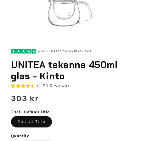
4.77 / 5 based on 37710 reviews
UNITEA tekanna 450ml
glas - Kinto
(1.150 Reviews)
Regular
303 kr
price
Titel - Default Title
Default Title
Quantity