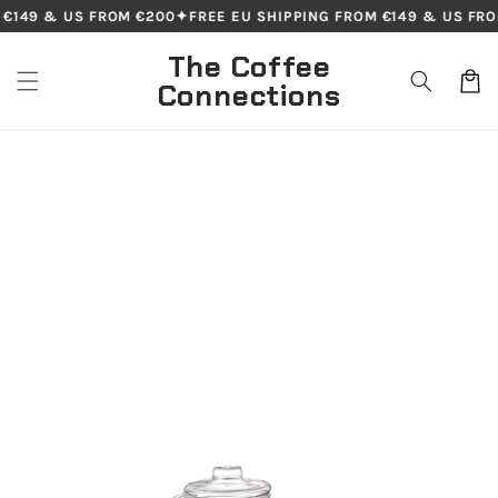
Skip to
€149 & US FROM €200
✦
FREE EU SHIPPING FROM €149 & US FRO
content
The Coffee
Cart
Connections
Skip to
product
information